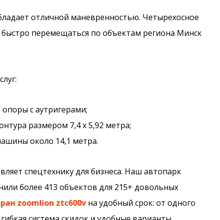
бладает отличной маневренностью. Четырехосное
е быстро перемещаться по объектам региона Минск
луг:
 опоры с аутригерами;
тура размером 7,4 х 5,92 метра;
ашины около 14,1 метра.
вляет спецтехнику для бизнеса. Наш автопарк
нили более 413 объектов для 215+ довольных
ран zoomlion ztc600v
на удобный срок: от одного
 гибкая система скидок и удобные варианты