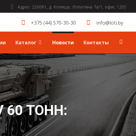
Адрес: 220081, д. Копище, Лопатина 7а/1, офис 1205
+375 (44) 570-30-30
info@loti.by
ии
Каталог
Новости
Контакты
 60 ТОНН: